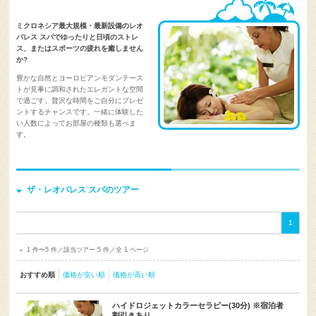
ミクロネシア最大規模・最新設備のレオ
パレス スパでゆったりと日頃のストレ
ス、またはスポーツの疲れを癒しません
か?
豊かな自然とヨーロピアンモダンテース
トが見事に調和されたエレガントな空間
で過ごす、贅沢な時間をご自分にプレゼ
ントするチャンスです。一緒に体験した
い人数によってお部屋の種類も選べま
す。
ザ・レオパレス スパのツアー
1
1 件〜5 件／該当ツアー 5 件／全 1 ページ
おすすめ順
価格が安い順
価格が高い順
ハイドロジェットカラーセラピー(30分) ※宿泊者
割引きあり