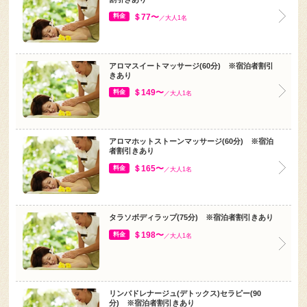
＄77〜
料金
／大人1名
アロマスイートマッサージ(60分) ※宿泊者割引
きあり
＄149〜
料金
／大人1名
アロマホットストーンマッサージ(60分) ※宿泊
者割引きあり
＄165〜
料金
／大人1名
タラソボディラップ(75分) ※宿泊者割引きあり
＄198〜
料金
／大人1名
リンパドレナージュ(デトックス)セラピー(90
分) ※宿泊者割引きあり