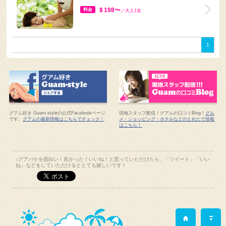
＄198〜
料金
／大人1名
1
グアム好き Guam-styleの公式Facebookページ
現地スタッフ配信！グアムの口コミBlog！
グル
です。
グアムの最新情報はこちらでチェック！
メ・ショッピング・ホテルなどのとれたて情報
はこちら！
↓グアバケを面白い！良かった！いいね！と思っていただけたら、「ツイート」「いい
ね」などをしていただけるととても嬉しいです！